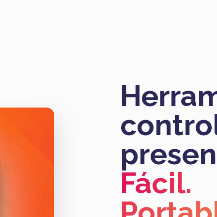
Herram
contro
presenc
Fácil.
Portab