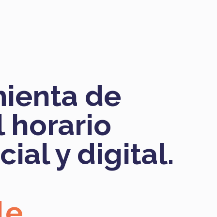
ienta de
l horario
ial y digital.
le.